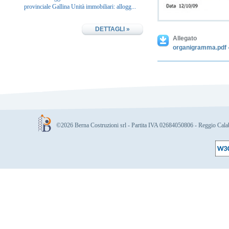
provinciale Gallina Unità immobiliari: allogg...
DETTAGLI »
Allegato
organigramma.pdf
-
©2026 Berna Costruzioni srl - Partita IVA 02684050806 - Reggio Cala